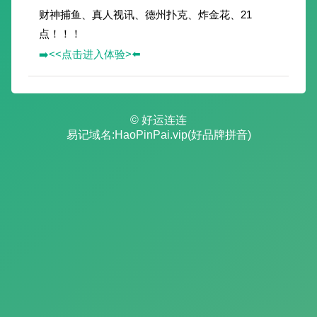
财神捕鱼、真人视讯、德州扑克、炸金花、21
点！！！
➡️<<点击进入体验>⬅️
© 好运连连
易记域名:HaoPinPai.vip(好品牌拼音)